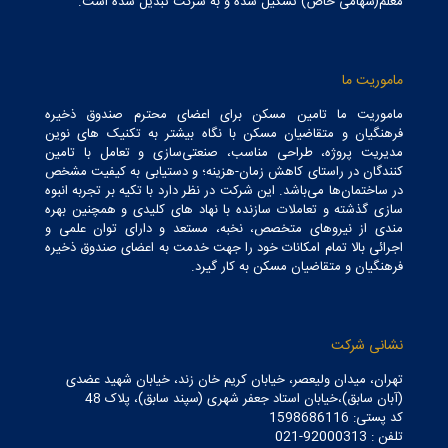
معلم(سهامی خاص) تشکیل شده و به شرکت تبدیل شده است.
ماموریت ما
ماموریت ما تامین مسکن برای اعضای محترم صندوق ذخیره
فرهنگیان و متقاضیان مسکن با نگاه بیشتر به تکنیک های نوین
مدیریت پروژه، طراحی مناسب، صنعتی‌سازی و تعامل با تامین
کنندگان در راستای کاهش زمان-هزینه؛ و دستیابی به کیفیت مشخص
در ساختمان‌ها می‌باشد. این شرکت در نظر دارد با تکیه بر تجربه انبوه
سازی گذشته و تعاملات سازنده با نهاد های کلیدی و همچنین بهره
مندی از نیروهای متخصص، نخبه، مستعد و دارای توان علمی و
اجرائی بالا تمام امکانات خود را جهت خدمت به اعضای صندوق ذخیره
فرهنگیان و متقاضیان مسکن به کار گیرد.
نشانی شرکت
تهران، میدان ولیعصر، خیابان کریم خان زند، خیابان شهید عضدی
(آبان سابق)،خیابان استاد جعفر شهری (سپند سابق)، پلاک 48
کد پستی: 1598686116
تلفن : 92000313-021