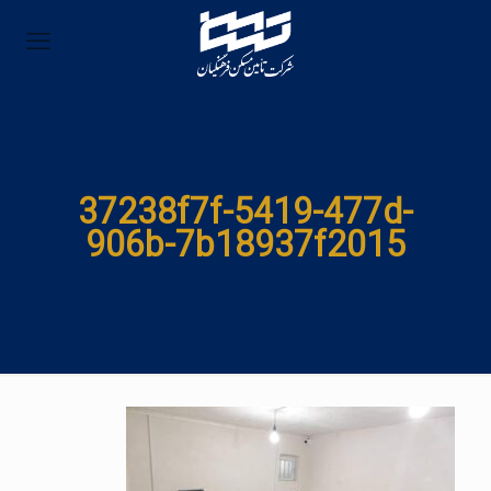
37238f7f-5419-477d-
906b-7b18937f2015