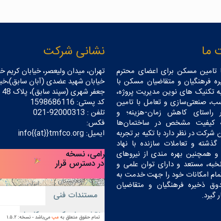
 ما
نشانی شرکت
 تامین مسکن برای اعضای محترم
تهران، میدان ولیعصر، خیابان کریم خا
ه فرهنگیان و متقاضیان مسکن با
خیابان شهید عضدی (آبان سابق)،خیا
به تکنیک های نوین مدیریت پروژه،
جعفر شهری (سپند سابق)، پلاک 48
ب، صنعتی‌سازی و تعامل با تامین
کد پستی: 1598686116
ر راستای کاهش زمان-هزینه؛ و
تلفن : 92000313-021
ه کیفیت مشخص در ساختمان‌ها
فکس:
 شرکت در نظر دارد با تکیه بر تجربه
ایمیل: info{{at}}tmfco.org
گذشته و تعاملات سازنده با نهاد
و همچنین بهره مندی از نیروهای
ه، مستعد و دارای توان علمی و
 تمام امکانات خود را جهت خدمت به
ق ذخیره فرهنگیان و متقاضیان
 گیرد.