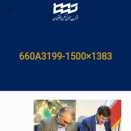
660A3199-1500×1383