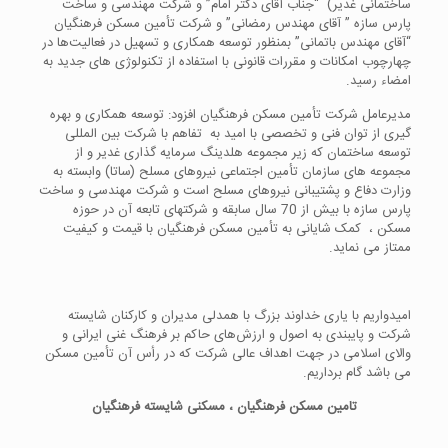
ساختمانی غدیر) “جناب آقای دکتر امام” و شرکت مهندسی و ساخت
پارس سازه ” آقای مهندس رمضانی” و شرکت تأمین مسکن فرهنگیان
“آقای مهندس باتمانی” بمنظور توسعه همکاری و تسهیل در فعالیت‌ها در
چهارچوب امکانات و مقررات قانونی با استفاده از تکنولوژی های جدید به
امضاء رسید.
مدیرعامل شرکت تأمین مسکن فرهنگیان افزود: توسعه همکاری و بهره
گیری از توان فنی و تخصصی با امید به تفاهم با شرکت بین المللی
توسعه ساختمان که زیر مجموعه هلدینگ سرمایه گذاری غدیر و از
مجموعه های سازمان تأمین اجتماعی نیروهای مسلح (ساتا) وابسته به
وزارت دفاع و پشتیبانی نیروهای مسلح است و شرکت مهندسی و ساخت
پارس سازه با بیش از 70 سال سابقه و شرکتهای تابعه آن در حوزه
مسکن ، کمک شایانی به تأمین مسکن فرهنگیان با قیمت و کیفیت
ممتاز می نماید.
امیدواریم با یاری خداوند بزرگ با همدلی مدیران و کارکنان شایسته
شرکت و پایبندی به اصول و ارزش‌های حاکم بر فرهنگ غنی ایرانی و
والای اسلامی در جهت اهداف عالی شرکت که در رأس آن تأمین مسکن
می باشد گام برداریم.
تامین مسکن فرهنگیان ، مسکنی شایسته فرهنگیان