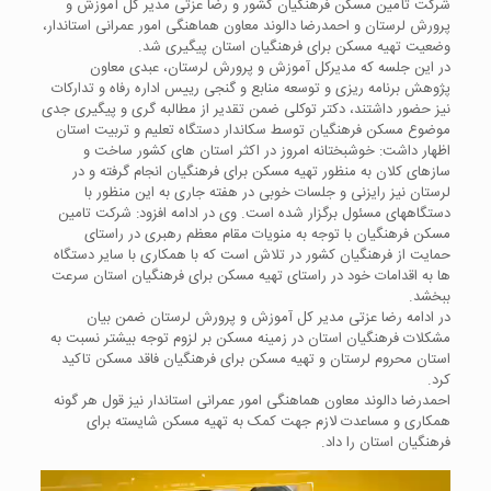
شرکت تأمین مسکن فرهنگیان کشور و رضا عزتی مدیر کل آموزش و
پرورش لرستان و احمدرضا دالوند معاون هماهنگی امور عمرانی استاندار،
وضعیت تهیه مسکن برای فرهنگیان استان پیگیری شد.
در این جلسه که مدیرکل آموزش و پرورش لرستان، عبدی معاون
پژوهش برنامه ریزی و توسعه منابع و گنجی رییس اداره رفاه و تدارکات
نیز حضور داشتند، دکتر توکلی ضمن تقدیر از مطالبه گری و پیگیری جدی
موضوع مسکن فرهنگیان توسط سکاندار دستگاه تعلیم و تربیت استان
اظهار داشت: خوشبختانه امروز در اکثر استان های کشور ساخت و
سازهای کلان به منظور تهیه مسکن برای فرهنگیان انجام گرفته و در
لرستان نیز رایزنی و جلسات خوبی در هفته جاری به این منظور با
دستگاههای مسئول برگزار شده است. وی در ادامه افزود: شرکت تامین
مسکن فرهنگیان با توجه به منویات مقام معظم رهبری در راستای
حمایت از فرهنگیان کشور در تلاش است که با همکاری با سایر دستگاه
ها به اقدامات خود در راستای تهیه مسکن برای فرهنگیان استان سرعت
ببخشد.
در ادامه رضا عزتی مدیر کل آموزش و پرورش لرستان ضمن بیان
مشکلات فرهنگیان استان در زمینه مسکن بر لزوم توجه بیشتر نسبت به
استان محروم لرستان و تهیه مسکن برای فرهنگیان فاقد مسکن تاکید
کرد.
احمدرضا دالوند معاون هماهنگی امور عمرانی استاندار نیز قول هر گونه
همکاری و مساعدت لازم جهت کمک به تهیه مسکن شایسته برای
فرهنگیان استان را داد.
نمایشگر