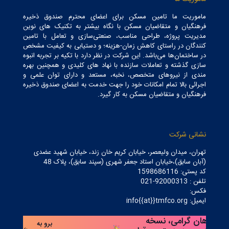
ماموریت ما تامین مسکن برای اعضای محترم صندوق ذخیره
فرهنگیان و متقاضیان مسکن با نگاه بیشتر به تکنیک های نوین
مدیریت پروژه، طراحی مناسب، صنعتی‌سازی و تعامل با تامین
کنندگان در راستای کاهش زمان-هزینه؛ و دستیابی به کیفیت مشخص
در ساختمان‌ها می‌باشد. این شرکت در نظر دارد با تکیه بر تجربه انبوه
سازی گذشته و تعاملات سازنده با نهاد های کلیدی و همچنین بهره
مندی از نیروهای متخصص، نخبه، مستعد و دارای توان علمی و
اجرائی بالا تمام امکانات خود را جهت خدمت به اعضای صندوق ذخیره
فرهنگیان و متقاضیان مسکن به کار گیرد.
نشانی شرکت
تهران، میدان ولیعصر، خیابان کریم خان زند، خیابان شهید عضدی
(آبان سابق)،خیابان استاد جعفر شهری (سپند سابق)، پلاک 48
کد پستی: 1598686116
تلفن : 92000313-021
فکس:
ایمیل: info{{at}}tmfco.org