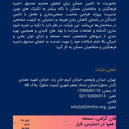
ماموریت ما تامین مسکن برای اعضای محترم صندوق ذخیره
فرهنگیان و متقاضیان مسکن با نگاه بیشتر به تکنیک های نوین
مدیریت پروژه، طراحی مناسب، صنعتی‌سازی و تعامل با تامین
کنندگان در راستای کاهش زمان-هزینه؛ و دستیابی به کیفیت مشخص
در ساختمان‌ها می‌باشد. این شرکت در نظر دارد با تکیه بر تجربه انبوه
سازی گذشته و تعاملات سازنده با نهاد های کلیدی و همچنین بهره
مندی از نیروهای متخصص، نخبه، مستعد و دارای توان علمی و
اجرائی بالا تمام امکانات خود را جهت خدمت به اعضای صندوق ذخیره
فرهنگیان و متقاضیان مسکن به کار گیرد.
نشانی شرکت
تهران، میدان ولیعصر، خیابان کریم خان زند، خیابان شهید عضدی
(آبان سابق)،خیابان استاد جعفر شهری (سپند سابق)، پلاک 48
کد پستی: 1598686116
تلفن : 92000313-021
فکس:
ایمیل: info{{at}}tmfco.org