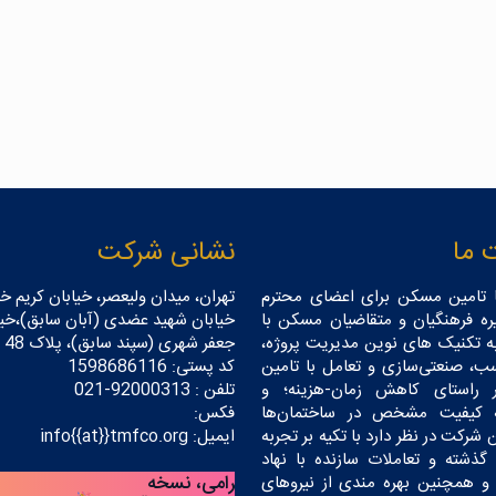
 ما
نشانی شرکت
 تامین مسکن برای اعضای محترم
تهران، میدان ولیعصر، خیابان کریم خا
ه فرهنگیان و متقاضیان مسکن با
خیابان شهید عضدی (آبان سابق)،خیا
به تکنیک های نوین مدیریت پروژه،
جعفر شهری (سپند سابق)، پلاک 48
ب، صنعتی‌سازی و تعامل با تامین
کد پستی: 1598686116
ر راستای کاهش زمان-هزینه؛ و
تلفن : 92000313-021
ه کیفیت مشخص در ساختمان‌ها
فکس:
 شرکت در نظر دارد با تکیه بر تجربه
ایمیل: info{{at}}tmfco.org
گذشته و تعاملات سازنده با نهاد
و همچنین بهره مندی از نیروهای