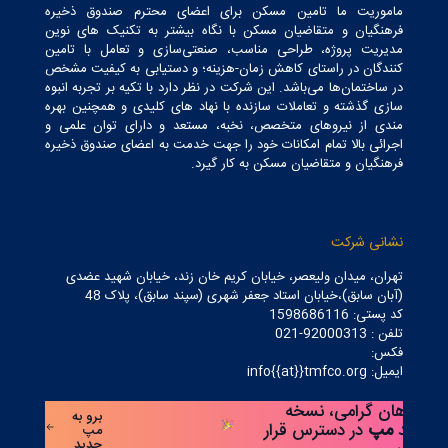
ماموریت ما تامین مسکن برای اعضای محترم صندوق ذخیره
فرهنگیان و متقاضیان مسکن با نگاه بیشتر به تکنیک های نوین
مدیریت پروژه، طراحی مناسب، صنعتی‌سازی و تعامل با تامین
کنندگان در راستای کاهش زمان-هزینه؛ و دستیابی به کیفیت مشخص
در ساختمان‌ها می‌باشد. این شرکت در نظر دارد با تکیه بر تجربه انبوه
سازی گذشته و تعاملات سازنده با نهاد های کلیدی و همچنین بهره
مندی از نیروهای متخصص، نخبه، مستعد و دارای توان علمی و
اجرائی بالا تمام امکانات خود را جهت خدمت به اعضای صندوق ذخیره
فرهنگیان و متقاضیان مسکن به کار گیرد.
نشانی شرکت
تهران، میدان ولیعصر، خیابان کریم خان زند، خیابان شهید عضدی
(آبان سابق)،خیابان استاد جعفر شهری (سپند سابق)، پلاک 48
کد پستی: 1598686116
تلفن : 92000313-021
فکس:
ایمیل: info{{at}}tmfco.org