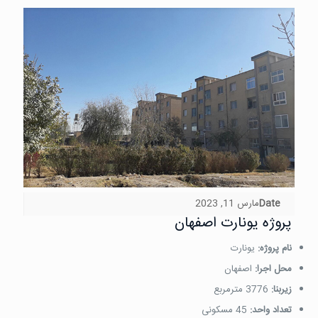
Date
مارس 11, 2023
پروژه یونارت اصفهان
نام پروژه:
یونارت
محل اجرا:
اصفهان
زیربنا:
3776 مترمربع
تعداد واحد:
45 مسکونی