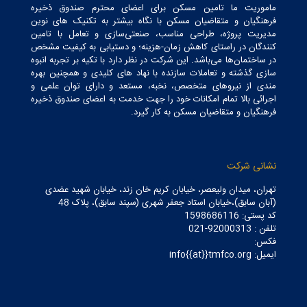
ماموریت ما تامین مسکن برای اعضای محترم صندوق ذخیره
فرهنگیان و متقاضیان مسکن با نگاه بیشتر به تکنیک های نوین
مدیریت پروژه، طراحی مناسب، صنعتی‌سازی و تعامل با تامین
کنندگان در راستای کاهش زمان-هزینه؛ و دستیابی به کیفیت مشخص
در ساختمان‌ها می‌باشد. این شرکت در نظر دارد با تکیه بر تجربه انبوه
سازی گذشته و تعاملات سازنده با نهاد های کلیدی و همچنین بهره
مندی از نیروهای متخصص، نخبه، مستعد و دارای توان علمی و
اجرائی بالا تمام امکانات خود را جهت خدمت به اعضای صندوق ذخیره
فرهنگیان و متقاضیان مسکن به کار گیرد.
نشانی شرکت
تهران، میدان ولیعصر، خیابان کریم خان زند، خیابان شهید عضدی
(آبان سابق)،خیابان استاد جعفر شهری (سپند سابق)، پلاک 48
کد پستی: 1598686116
تلفن : 92000313-021
فکس:
ایمیل: info{{at}}tmfco.org