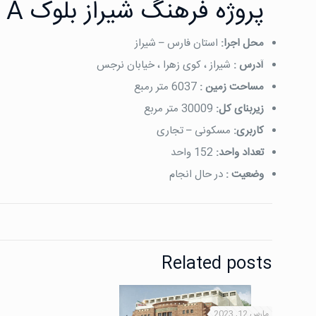
پروژه فرهنگ شیراز بلوک A
محل اجرا:
استان فارس – شیراز
آدرس :
شیراز ، کوی زهرا ، خیابان نرجس
مساحت زمین :
6037 متر رمبع
زیربنای کل:
30009 متر مربع
کاربری:
مسکونی – تجاری
تعداد واحد:
152 واحد
وضعیت :
در حال انجام
Related posts
مارس 12, 2023