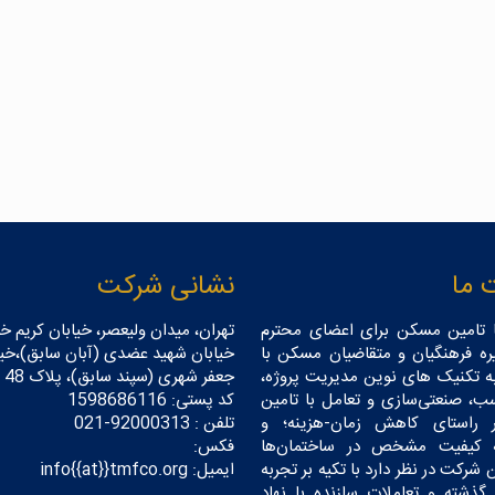
 ما
نشانی شرکت
 تامین مسکن برای اعضای محترم
تهران، میدان ولیعصر، خیابان کریم خا
ه فرهنگیان و متقاضیان مسکن با
خیابان شهید عضدی (آبان سابق)،خیا
به تکنیک های نوین مدیریت پروژه،
جعفر شهری (سپند سابق)، پلاک 48
ب، صنعتی‌سازی و تعامل با تامین
کد پستی: 1598686116
ر راستای کاهش زمان-هزینه؛ و
تلفن : 92000313-021
ه کیفیت مشخص در ساختمان‌ها
فکس:
 شرکت در نظر دارد با تکیه بر تجربه
ایمیل: info{{at}}tmfco.org
گذشته و تعاملات سازنده با نهاد