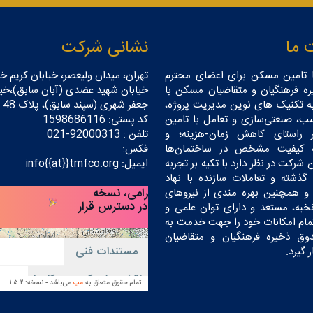
 ما
نشانی شرکت
 تامین مسکن برای اعضای محترم
تهران، میدان ولیعصر، خیابان کریم خا
ه فرهنگیان و متقاضیان مسکن با
خیابان شهید عضدی (آبان سابق)،خیا
به تکنیک های نوین مدیریت پروژه،
جعفر شهری (سپند سابق)، پلاک 48
ب، صنعتی‌سازی و تعامل با تامین
کد پستی: 1598686116
ر راستای کاهش زمان-هزینه؛ و
تلفن : 92000313-021
ه کیفیت مشخص در ساختمان‌ها
فکس:
 شرکت در نظر دارد با تکیه بر تجربه
ایمیل: info{{at}}tmfco.org
گذشته و تعاملات سازنده با نهاد
و همچنین بهره مندی از نیروهای
ه، مستعد و دارای توان علمی و
 تمام امکانات خود را جهت خدمت به
ق ذخیره فرهنگیان و متقاضیان
 گیرد.