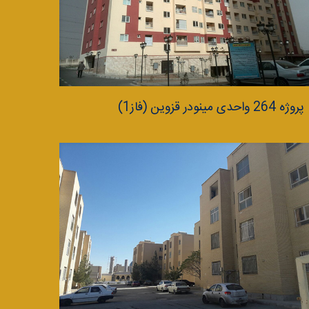
پروژه 264 واحدی مینودر قزوین (فاز1)